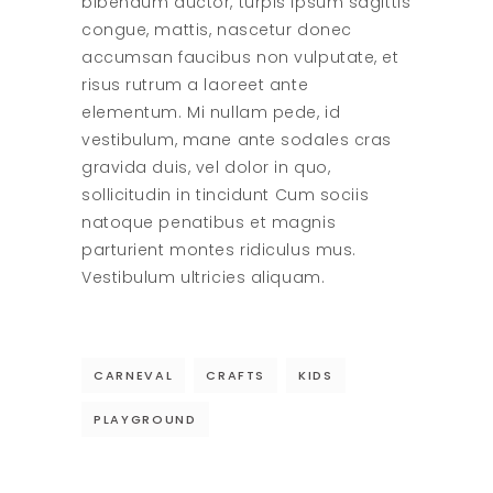
bibendum auctor, turpis ipsum sagittis
congue, mattis, nascetur donec
accumsan faucibus non vulputate, et
risus rutrum a laoreet ante
elementum. Mi nullam pede, id
vestibulum, mane ante sodales cras
gravida duis, vel dolor in quo,
sollicitudin in tincidunt Cum sociis
natoque penatibus et magnis
parturient montes ridiculus mus.
Vestibulum ultricies aliquam.
CARNEVAL
CRAFTS
KIDS
PLAYGROUND